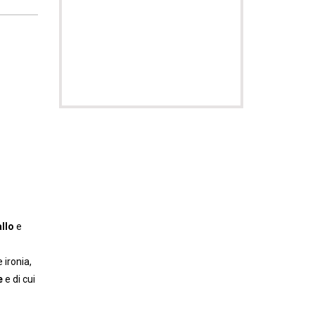
llo
e
 ironia,
e
e di cui