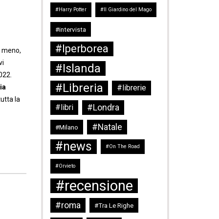
#Harry Potter
#Il Giardino del Mago
#intervista
#Iperborea
o meno,
vi
#Islanda
022.
#Libreria
ia
#librerie
utta la
#Londra
#libri
#Natale
#Milano
#news
#On The Road
#Orvieto
#recensione
#roma
#Tra Le Righe