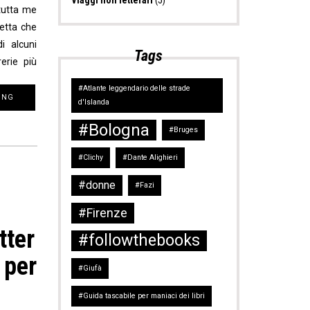
Viaggi non letterari
(5)
tutta me
etta che
i alcuni
Tags
rerie più
#Atlante leggendario delle strade
ING
d'Islanda
#Bologna
#Bruges
#Clichy
#Dante Alighieri
#donne
#Fazi
#Firenze
tter
#followthebooks
 per
#Giufà
#Guida tascabile per maniaci dei libri