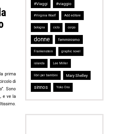
#Viaggi
#viaggio
la
#Virginia Woolf
Add editore
o
bologna
ciclo
corpo
donne
femminismo
Frankenstein
graphic novel
islanda
Lee Miller
la prima
Mary Shelley
libri per bambini
circolo di
sinnos
Yoko Ono
o”. Sono
, e ve la
ltissimo.