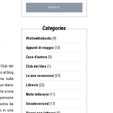
Categories
#followthebooks
(9)
Appunti di viaggio
(13)
Case d'autore
(3)
 Club del
Club del libro
(1)
o al blog
Le mie recensioni
(57)
ia sulla
 un diario
Librerie
(22)
ita a una
Mete letterarie
(11)
0 persone
Uncatecorized
(17)
ascina da
i in una