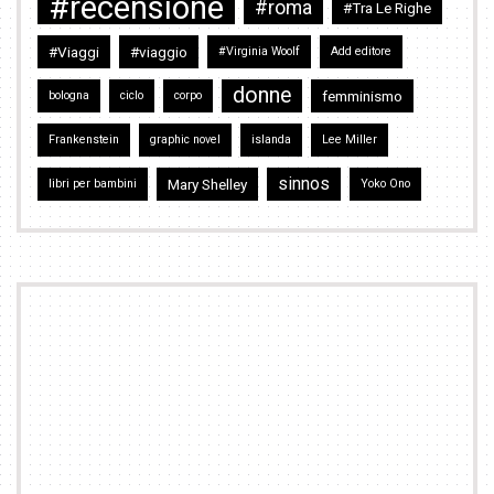
#recensione
#roma
#Tra Le Righe
#Viaggi
#viaggio
#Virginia Woolf
Add editore
donne
femminismo
bologna
ciclo
corpo
Frankenstein
graphic novel
islanda
Lee Miller
sinnos
Mary Shelley
libri per bambini
Yoko Ono