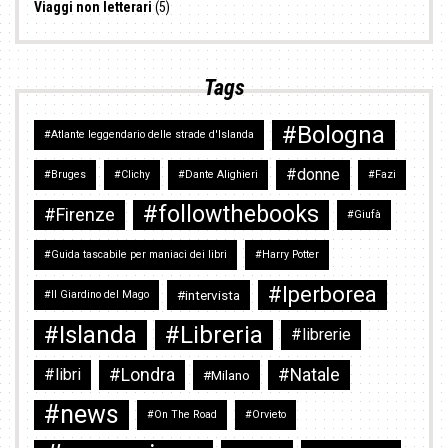
Viaggi non letterari
(5)
Tags
#Bologna
#Atlante leggendario delle strade d'Islanda
#donne
#Bruges
#Clichy
#Dante Alighieri
#Fazi
#followthebooks
#Firenze
#Giufà
#Guida tascabile per maniaci dei libri
#Harry Potter
#Iperborea
#intervista
#Il Giardino del Mago
#Islanda
#Libreria
#librerie
#Londra
#Natale
#libri
#Milano
#news
#On The Road
#Orvieto