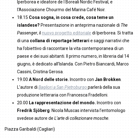
Iperborea e ideatore de I Boreali Nordic Festival, e
l’Associazione Chourmo del Marina Café Noir.
18.15
Cosa sogna, in cosa crede, cosa teme un
islandese?
Presentazione in anteprima nazionale di
The
Passenger
, il
nuovo progetto editoriale
di Iperborea. Si tratta
di una
collana di reportage letterari
e saggi narrativi che
ha l’obiettivo di raccontare la vita contemporanea di un
paese e dei suoi abitanti. Il primo numero, in libreria dal 14
giugno, è dedicato all’Islanda. Con Pietro Biancardi, Marco
Cassini, Cristina Gerosa.
19.00
A Nord delle storie.
Incontro con
Jan Brokken
.
L’autore di
Bagliori a San Pietroburgo
parlerà della sua
produzione letteraria con Francesca Fradelloni.
20.00
La rappresentazione del mondo.
Incontro con
Fredrik Sjöberg
. Nicola Muscas intervista l’entomologo
svedese autore de
L’arte di collezionare mosche
.
Piazza Garibaldi (Cagliari)