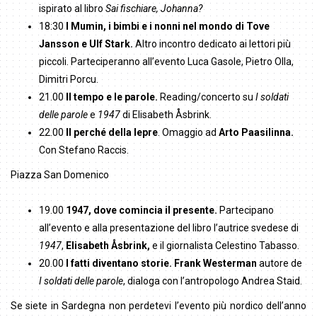
ispirato al libro
Sai fischiare, Johanna?
18:30
I Mumin, i bimbi e i nonni nel mondo di Tove
Jansson e Ulf Stark.
Altro incontro dedicato ai lettori più
piccoli. Parteciperanno all’evento Luca Gasole, Pietro Olla,
Dimitri Porcu.
21.00
Il tempo e le parole.
Reading/concerto su
I soldati
delle parole
e
1947
di Elisabeth Åsbrink.
22.00
Il perché della lepre
. Omaggio ad
Arto Paasilinna.
Con Stefano Raccis.
Piazza San Domenico
19.00
1947, dove comincia il presente.
Partecipano
all’evento e alla presentazione del libro l’autrice svedese di
1947
,
Elisabeth Åsbrink,
e il giornalista Celestino Tabasso.
20.00
I fatti diventano storie.
Frank Westerman
autore de
I soldati delle parole
, dialoga con l’antropologo Andrea Staid.
Se siete in Sardegna non perdetevi l’evento più nordico dell’anno