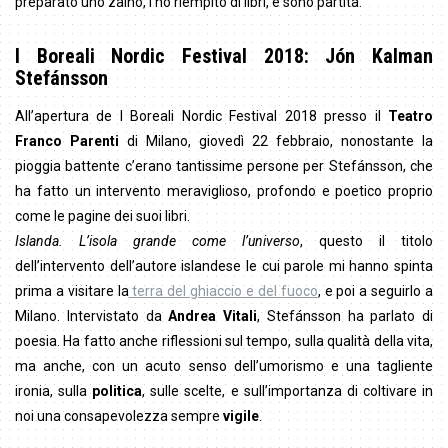
preparato uno zaino, l’ho riempito di libri, e sono partita.
I Boreali Nordic Festival 2018:
Jón Kalman
Stefánsson
All’apertura de I Boreali Nordic Festival 2018 presso il
Teatro
Franco Parenti
di Milano, giovedì 22 febbraio, nonostante la
pioggia battente c’erano tantissime persone per Stefánsson, che
ha fatto un intervento meraviglioso, profondo e poetico proprio
come le pagine dei suoi libri.
Islanda. L’isola grande come l’universo
, questo il titolo
dell’intervento dell’autore islandese le cui parole mi hanno spinta
prima a visitare la
terra del ghiaccio e del fuoco
, e poi a seguirlo a
Milano. Intervistato da
Andrea Vitali
, Stefánsson ha parlato di
poesia. Ha fatto anche riflessioni sul tempo, sulla qualità della vita,
ma anche, con un acuto senso dell’umorismo e una tagliente
ironia, sulla
politica
, sulle scelte, e sull’importanza di coltivare in
noi una consapevolezza sempre
vigile
.