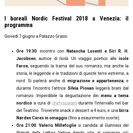
I boreali Nordic Festival 2018 a Venezia: il
programma
Giovedì 7 giugno a Palazzo Grassi:
Ore 19.30
: incontro con
Natascha Lusenti e Siri R. H.
Jacobsen
, autrice di
Isola
. Un viaggio poetico alle
isole
Faroe
, seguendo la trama del suo romanzo, ma anche la
storia, le leggende e le tradizioni di queste terre estreme, a
nord. Si parlerà anche di
migrazione e appartenenza
, e
durante l’incontro l’attrice
Silvia Piovan
leggerà brani dal
romanzo. Imperdibile la degustazione dei
menu a tema
nordico
a cura di
chefyouwant
durante l’intervallo nel bar
del Teatrino. Troverete snack o dessert a 4 euro, e una
birra
Nørden Ceres in omaggio
(fino a esaurimento scorte).
Ore 21:00
:
Valerio Millefoglie
si candida al
Guinness dei
Primati della Lettura Veloce
dando vita al romanzo più