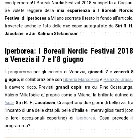
con Iperborea! I Boreali Nordic Festival 2018 vi aspetta a Cagliari.
Se volete leggere della
mia esperienza a I Boreali Nordic
Festival di Iperborea
a Milano scorrete il testo in fondo all’articolo,
troverete anche le foto delle mie copie autografate da
Siri R. H.
Jacobsen e
Jón Kalman Stefánsson!
Iperborea: I Boreali Nordic Festival 2018
a Venezia il 7 e l’8 giugno
Il programma per gli incontri di Venezia,
giovedì 7 e venerdì 8
giugno
, in collaborazione con
Libreria MarcoPolo
e
Palazzo Grassi
,
è davvero ricco. Previsti
grandi ospiti
tra cui Pino Costalunga,
Valerio Millefoglie e, proprio come a Milano, la brillante autrice di
Isola
,
Siri R. H. Jacobsen
. Ci aspettano due giorni di bellezza, tra
l’incanto di una delle città più belle d’Italia e i meravigliosi testi (con
le loro eccezionali copertine) di
Iperborea
. Cosa prevede il
programma?