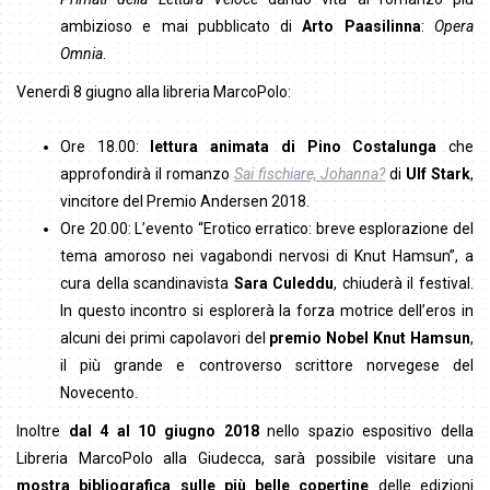
ambizioso e mai pubblicato di
Arto Paasilinna
:
Opera
Omnia
.
Venerdì 8 giugno alla libreria MarcoPolo:
Ore 18.00:
lettura animata di Pino Costalunga
che
approfondirà il romanzo
Sai fischiare, Johanna?
di
Ulf Stark
,
vincitore del Premio Andersen 2018.
Ore 20.00: L’evento “Erotico erratico: breve esplorazione del
tema amoroso nei vagabondi nervosi di Knut Hamsun”, a
cura della scandinavista
Sara Culeddu
, chiuderà il festival.
In questo incontro si esplorerà la forza motrice dell’eros in
alcuni dei primi capolavori del
premio Nobel Knut Hamsun
,
il più grande e controverso scrittore norvegese del
Novecento.
Inoltre
dal 4 al 10 giugno 2018
nello spazio espositivo della
Libreria MarcoPolo alla Giudecca, sarà possibile visitare una
mostra bibliografica sulle più belle copertine
delle edizioni