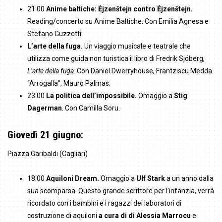
21:00
Anime baltiche: Ėjzenštejn contro Ėjzenštejn.
Reading/concerto su Anime Baltiche. Con Emilia Agnesa e
Stefano Guzzetti.
L’arte della fuga.
Un viaggio musicale e teatrale che
utilizza come guida non turistica il libro di Fredrik Sjöberg,
L’arte della fuga
. Con Daniel Dwerryhouse, Frantziscu Medda
“Arrogalla”, Mauro Palmas.
23.00
La politica dell’impossibile.
Omaggio a
Stig
Dagerman
. Con Camilla Soru.
Giovedì 21 giugno:
Piazza Garibaldi (Cagliari)
18.00
Aquiloni Dream.
Omaggio a
Ulf Stark
a un anno dalla
sua scomparsa. Questo grande scrittore per l’infanzia, verrà
ricordato con i bambini e i ragazzi dei laboratori di
costruzione di aquiloni
a cura di di Alessia Marrocu
e