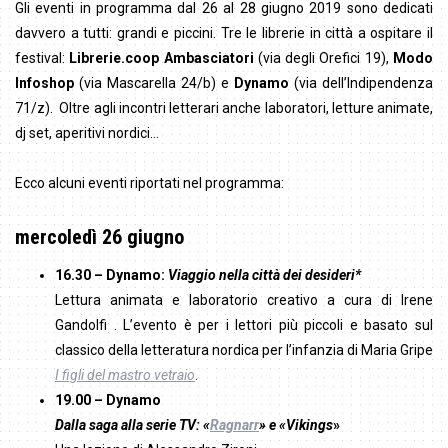
Gli eventi in programma dal 26 al 28 giugno 2019 sono dedicati
davvero a tutti: grandi e piccini. Tre le librerie in città a ospitare il
festival:
Librerie.coop Ambasciatori
(via degli Orefici 19),
Modo
Infoshop
(via Mascarella 24/b) e
Dynamo
(via dell’Indipendenza
71/z). Oltre agli incontri letterari anche laboratori, letture animate,
dj set, aperitivi nordici…
Ecco alcuni eventi riportati nel programma:
mercoledì 26 giugno
16.30 – Dynamo:
Viaggio nella città dei desideri*
Lettura animata e laboratorio creativo a cura di Irene
Gandolfi . L’evento è per i lettori più piccoli e basato sul
classico della letteratura nordica per l’infanzia di Maria Gripe
I figli del mastro vetraio
.
19.00 – Dynamo
Dalla saga alla serie TV:
«
Ragnarr
»
e «Vikings
»