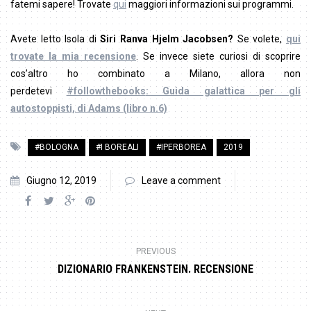
fatemi sapere! Trovate
qui
maggiori informazioni sui programmi.
Avete letto Isola di
Siri Ranva Hjelm Jacobsen?
Se volete,
qui
trovate la mia recensione
. Se invece siete curiosi di scoprire
cos’altro ho combinato a Milano, allora non
perdetevi
#followthebooks
: Guida galattica per gli
autostoppisti, di Adams (libro n.6)
#BOLOGNA
#I BOREALI
#IPERBOREA
2019
Giugno 12, 2019
Leave a comment
PREVIOUS
DIZIONARIO FRANKENSTEIN. RECENSIONE