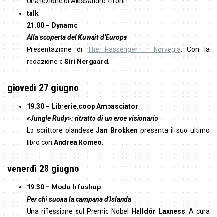
Una lezione di Alessandro Zironi.
talk
21.00 – Dynamo
Alla scoperta del Kuwait d’Europa
Presentazione di
The Passenger — Norvegia
. Con la
redazione e
Siri Nergaard
.
giovedì 27 giugno
19.30 – Librerie.coop Ambasciatori
«
Jungle Rudy
»: ritratto di un eroe visionario
Lo scrittore olandese
Jan Brokken
presenta il suo ultimo
libro con
Andrea Romeo
.
venerdì 28 giugno
19.30 – Modo Infoshop
Per chi suona la campana d’Islanda
Una riflessione sul Premio Nobel
Halldór Laxness
. A cura