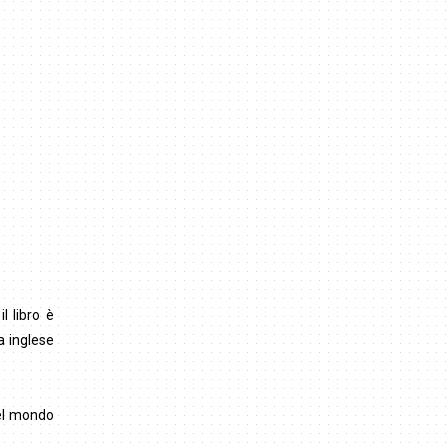
l libro è
a inglese
del mondo