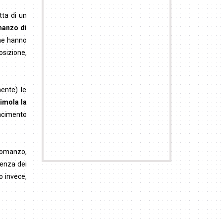
atta di un
manzo di
che hanno
osizione,
ente) le
imola la
iacimento
romanzo,
cenza dei
o invece,