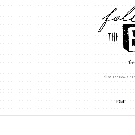
Follow The Books è un b
HOME