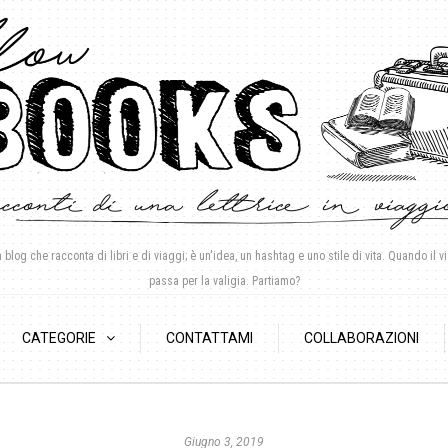
log che racconta di libri e di viaggi; è un'idea, un hashtag e uno stile di vita. Quando il vi
passa per la valigia. Partiamo?
CATEGORIE
CONTATTAMI
COLLABORAZIONI
Giugno 3, 2019