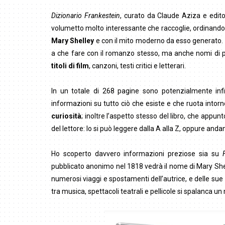
Dizionario Frankestein
, curato da Claude Aziza e edit
volumetto molto interessante che raccoglie, ordinandol
Mary Shelley
e con il mito moderno da esso generato. Un
a che fare con il romanzo stesso, ma anche nomi di per
titoli di film
, canzoni, testi critici e letterari.
In un totale di 268 pagine sono potenzialmente infi
informazioni su tutto ciò che esiste e che ruota intor
curiosità
; inoltre l’aspetto stesso del libro, che appu
del lettore: lo si può leggere dalla A alla Z, oppure and
Ho scoperto davvero informazioni preziose sia su
pubblicato anonimo nel 1818 vedrà il nome di Mary She
numerosi viaggi e spostamenti dell’autrice, e delle sue
tra musica, spettacoli teatrali e pellicole si spalanca