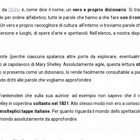
o da
Clichy
è, come dice il nome, un
vero e proprio dizionario
. Si tr
e per ordine alfabetico, tutte le parole che hanno a che fare
con il ro
 vero e proprio raccoglitore di cultura: all’interno vi troviamo parole 
sone e luoghi, di opere d’arte e spettacoli. Nell’elenco, a nostra disp
nite (perché ciascuna spalanca altre porte da esplorare, eventualm
no al capolavoro di Mary Shelley. Assolutamente agile, questa lettura
st
nto si presenta come un dizionario, lo rende facilmente consultabile a p
ando dritti alle parole che vogliamo approfondire.
Frankenstein
che sulla sua autrice: ad esempio non sapevo che il 
lley in copertina
soltanto nel 1831
. Allo stesso modo non ero a conos
molteplici tappe italiane.
Per quanto riguarda il mondo dello spettacol
 un mondo assolutamente da approfondire.