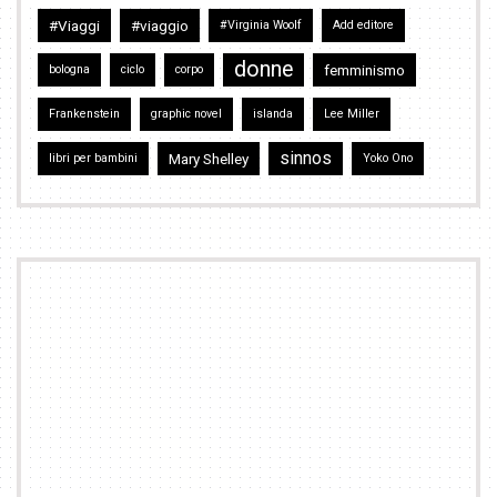
#Viaggi
#viaggio
#Virginia Woolf
Add editore
donne
femminismo
bologna
ciclo
corpo
Frankenstein
graphic novel
islanda
Lee Miller
sinnos
Mary Shelley
libri per bambini
Yoko Ono