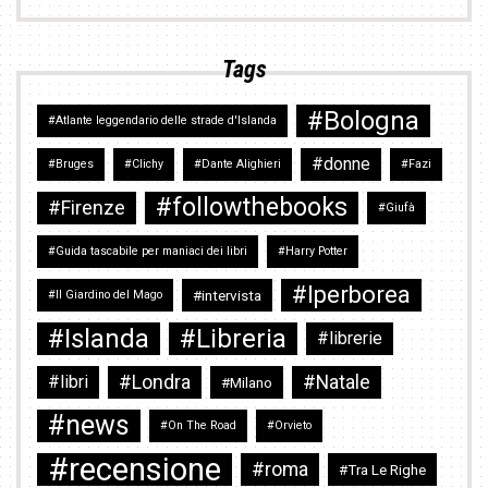
Tags
#Bologna
#Atlante leggendario delle strade d'Islanda
#donne
#Bruges
#Clichy
#Dante Alighieri
#Fazi
#followthebooks
#Firenze
#Giufà
#Guida tascabile per maniaci dei libri
#Harry Potter
#Iperborea
#intervista
#Il Giardino del Mago
#Islanda
#Libreria
#librerie
#Londra
#Natale
#libri
#Milano
#news
#On The Road
#Orvieto
#recensione
#roma
#Tra Le Righe