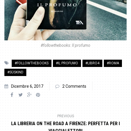
#followthebooks: Il profumo
#FOLLOWTHEBOOKS
#IL PROFUMO
#LIBRO4
#ROMA
#SÜSKIND
Dicembre 6, 2017
2 Comments
PREVIOUS
LA LIBRERIA ON THE ROAD A FIRENZE: PERFETTA PER I
VIAGGIALETTORI