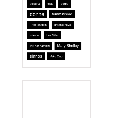
bologna
ciclo
corpo
donne
femminismo
Frankenstein
graphic novel
islanda
Lee Miller
Mary Shelley
libri per bambini
sinnos
Yoko Ono