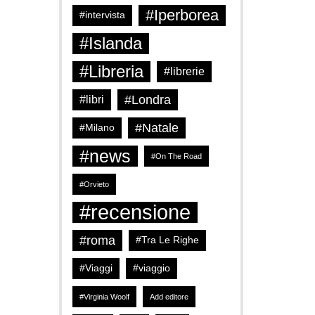
#Iperborea
#intervista
#Islanda
#Libreria
#librerie
#Londra
#libri
#Natale
#Milano
#news
#On The Road
#Orvieto
#recensione
#roma
#Tra Le Righe
#Viaggi
#viaggio
#Virginia Woolf
Add editore