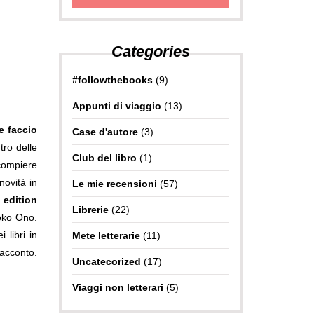
Categories
#followthebooks
(9)
Appunti di viaggio
(13)
e faccio
Case d'autore
(3)
tro delle
Club del libro
(1)
compiere
novità in
Le mie recensioni
(57)
 edition
Librerie
(22)
oko Ono.
 libri in
Mete letterarie
(11)
racconto.
Uncatecorized
(17)
Viaggi non letterari
(5)