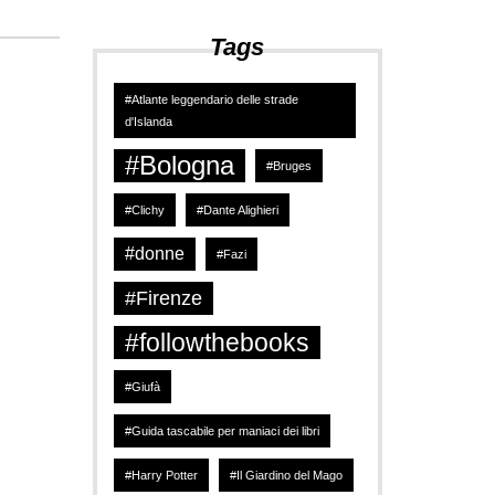
Tags
#Atlante leggendario delle strade
d'Islanda
#Bologna
#Bruges
#Clichy
#Dante Alighieri
#donne
#Fazi
#Firenze
#followthebooks
#Giufà
#Guida tascabile per maniaci dei libri
#Harry Potter
#Il Giardino del Mago