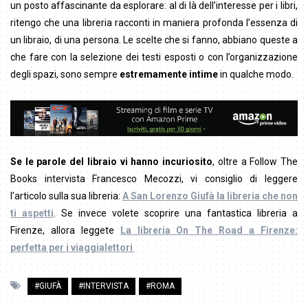
un posto affascinante da esplorare: al di là dell’interesse per i libri,
ritengo che una libreria racconti in maniera profonda l’essenza di
un libraio, di una persona. Le scelte che si fanno, abbiano queste a
che fare con la selezione dei testi esposti o con l’organizzazione
degli spazi, sono sempre
estremamente intime
in qualche modo.
Se
le parole del libraio vi hanno incuriosito
, oltre a Follow The
Books intervista Francesco Mecozzi, vi consiglio di leggere
l’articolo sulla sua libreria:
A San Lorenzo Giufà la libreria che non
ti aspetti
. Se invece volete scoprire una fantastica libreria a
Firenze, allora leggete
La libreria On The Road a Firenze:
perfetta per i viaggialettori
#GIUFÀ
#INTERVISTA
#ROMA