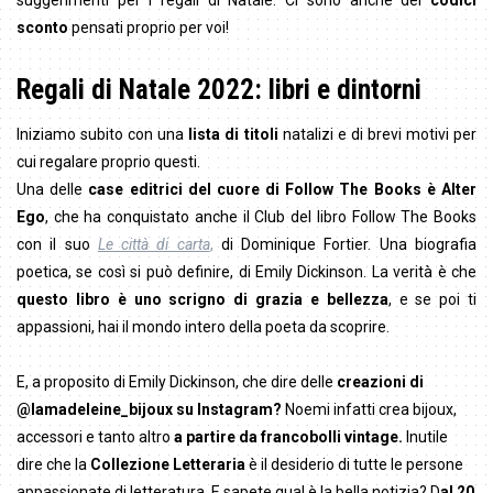
sconto
pensati proprio per voi!
Regali di Natale 2022: libri e dintorni
Iniziamo subito con una
lista di titoli
natalizi e di brevi motivi per
cui regalare proprio questi.
Una delle
case editrici del cuore di Follow The Books è Alter
Ego
, che ha conquistato anche il Club del libro Follow The Books
con il suo
Le città di carta
,
di Dominique Fortier. Una biografia
poetica, se così si può definire, di Emily Dickinson. La verità è che
questo libro è uno scrigno di grazia e bellezza
, e se poi ti
appassioni, hai il mondo intero della poeta da scoprire.
E, a proposito di Emily Dickinson, che dire delle
creazioni di
@lamadeleine_bijoux su Instagram?
Noemi infatti crea bijoux,
accessori e tanto altro
a partire da francobolli vintage.
Inutile
dire che la
Collezione Letteraria
è il desiderio di tutte le persone
appassionate di letteratura. E sapete qual è la bella notizia? D
al 20