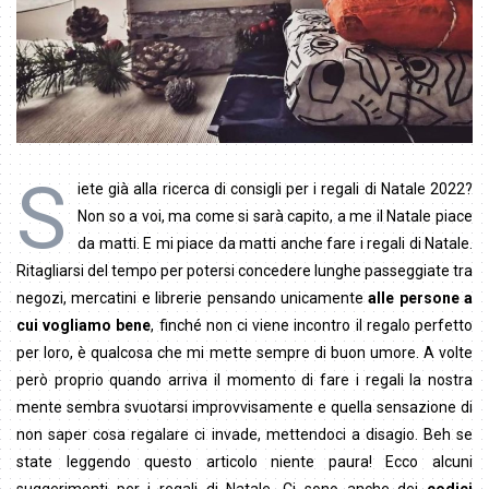
S
iete già alla ricerca di consigli per i regali di Natale 2022?
Non so a voi, ma come si sarà capito, a me il Natale piace
da matti. E mi piace da matti anche fare i regali di Natale.
Ritagliarsi del tempo per potersi concedere lunghe passeggiate tra
negozi, mercatini e librerie pensando unicamente
alle persone a
cui vogliamo bene
, finché non ci viene incontro il regalo perfetto
per loro, è qualcosa che mi mette sempre di buon umore. A volte
però proprio quando arriva il momento di fare i regali la nostra
mente sembra svuotarsi improvvisamente e quella sensazione di
non saper cosa regalare ci invade, mettendoci a disagio. Beh se
state leggendo questo articolo niente paura! Ecco alcuni
suggerimenti per i regali di Natale. Ci sono anche dei
codici