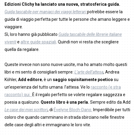
Edizioni Clichy ha lanciato una nuova, stratosferica guida.
Guida tascabile per maniaci dei viaggi letterari
potrebbe essere la
guida di viaggio perfetta per tutte le persone che amano leggere e
viaggiare.
Sì, loro hanno già pubblicato
Guida tascabile delle librerie italiane
viventi
e
altre guide spaziali
. Quindi non vi resta che scegliere
quella da regalare.
Queste invece non sono nuove uscite, ma ho amato molto questi
libri e mi sento di consigliarli sempre:
L’arte dell’attesa
, Andrea
Köhler,
Add editore
, è un
saggio squisitamente poetico
su
un’esperienza del tutto umana: l’attesa. Ve lo
racconto (e stra
racconto) qui.
È il regalo perfetto se volete regalare saggezza e
poesia a qualcuno.
Questo libro è una perla.
Sempre edito da Add
Le case dei miei scrittori
, di
Évelyne Bloch-Dano.
Imperdibile per tutti
coloro che quando camminano in strada sbirciano nelle finestre
delle case degli altri e immaginano le loro vite.